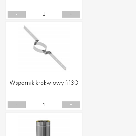
-
+
Wspornik krokwiowy fi 130
-
+