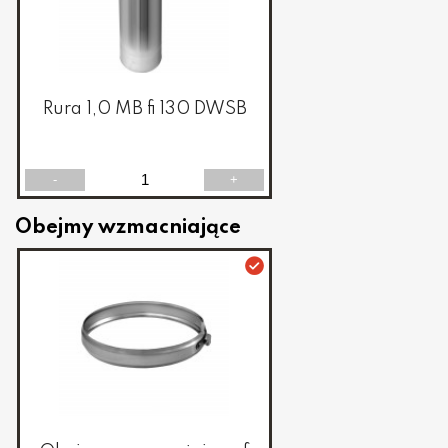
Rura 1,0 MB fi 130 DWSB
-
+
Obejmy wzmacniające