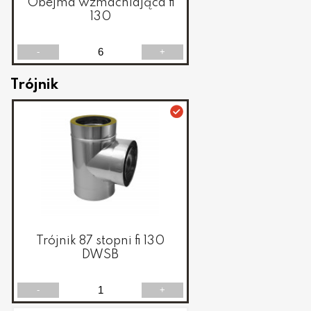
Obejma wzmacniająca fi
130
-
+
Trójnik
Trójnik 87 stopni fi 130
DWSB
-
+