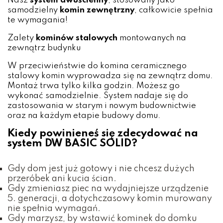
Nasz
system dwuścienny
, stosowany jako
samodzielny
komin zewnętrzny
, całkowicie spełnia
te wymagania!
Zalety
kominów stalowych
montowanych na
zewnątrz budynku
W przeciwieństwie do komina ceramicznego
stalowy komin wyprowadza się na zewnątrz domu.
Montaż trwa tylko kilka godzin. Możesz go
wykonać samodzielnie. System nadaje się do
zastosowania w starym i nowym budownictwie
oraz na każdym etapie budowy domu.
Kiedy powinieneś się zdecydować na
system DW BASIC SOLID?
Gdy dom jest już gotowy i nie chcesz dużych
przeróbek ani kucia ścian.
Gdy zmieniasz piec na wydajniejsze urządzenie
5. generacji, a dotychczasowy komin murowany
nie spełnia wymagań.
Gdy marzysz, by wstawić kominek do domku