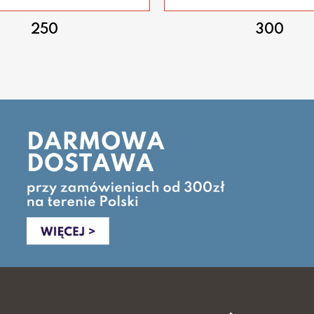
250
300