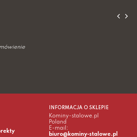
amówienie
INFORMACJA O SKLEPIE
Kominy-stalowe.pl
Poland
E-mail:
orekty
biuro@kominy-stalowe.pl