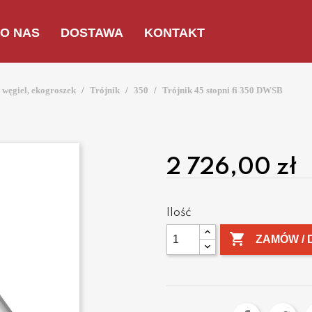
O NAS
DOSTAWA
KONTAKT
węgiel, ekogroszek
Trójnik
350
Trójnik 45 stopni fi 350 DWSB
2 726,00 zł
Ilość

ZAMÓW / 