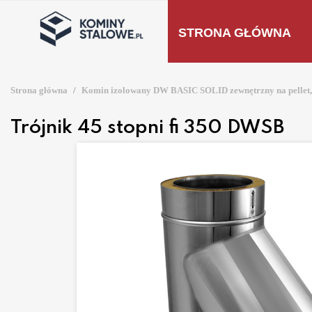
STRONA GŁÓWNA
Strona główna
Komin izolowany DW BASIC SOLID zewnętrzny na pellet, 
Trójnik 45 stopni fi 350 DWSB