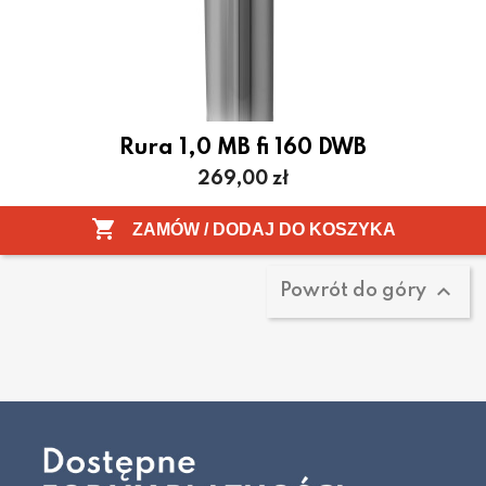
Rura 1,0 MB fi 160 DWB
Cena
269,00 zł
Pokazano 1-1 z 1 pozycji

ZAMÓW / DODAJ DO KOSZYKA

Powrót do góry