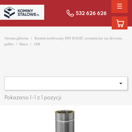
☰
532 626 626
Strona główna
Komin izolowany DW BASIC zewnętrzny na drewno,
pellet
Rura
160

Pokazano 1-1 z 1 pozycji