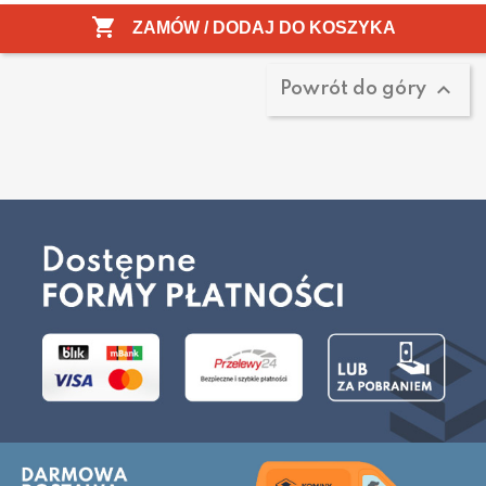
Pokazano 1-2 z 2 pozycji

ZAMÓW / DODAJ DO KOSZYKA

Powrót do góry