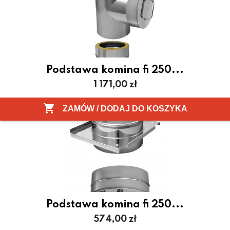
Podstawa komina fi 250...
Cena
1 171,00 zł

ZAMÓW / DODAJ DO KOSZYKA
Podstawa komina fi 250...
Cena
574,00 zł