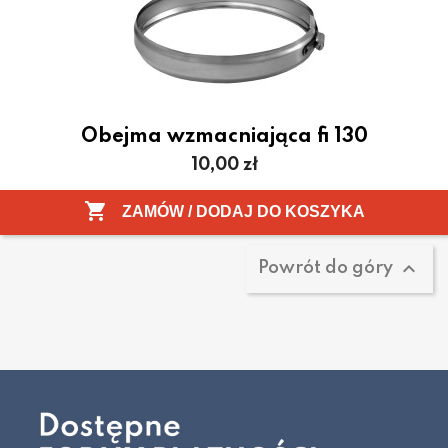
Obejma wzmacniająca fi 130
Cena
10,00 zł
Pokazano 1-1 z 1 pozycji

ZAMÓW / DODAJ DO KOSZYKA

Powrót do góry