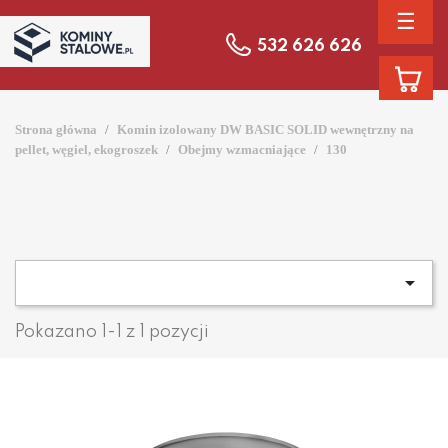
☰
532 626 626
Strona główna
Komin izolowany DW BASIC SOLID wewnętrzny na
pellet, węgiel, ekogroszek
Obejmy wzmacniające
130

Pokazano 1-1 z 1 pozycji