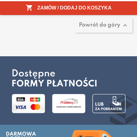
Pokazano 1-2 z 2 pozycji

ZAMÓW / DODAJ DO KOSZYKA

Powrót do góry