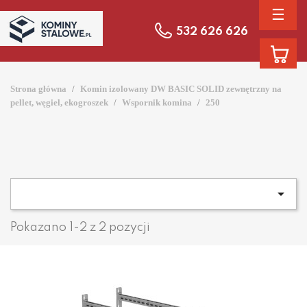
☰
532 626 626
Strona główna
Komin izolowany DW BASIC SOLID zewnętrzny na
pellet, węgiel, ekogroszek
Wspornik komina
250

Pokazano 1-2 z 2 pozycji