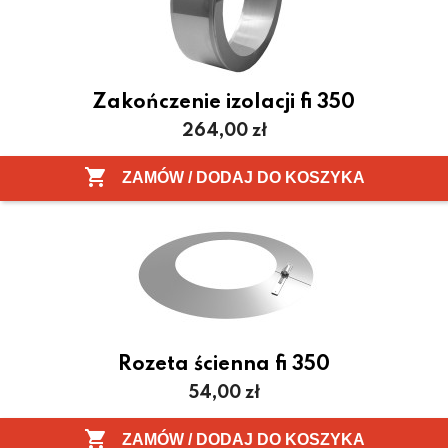
Zakończenie izolacji fi 350
Cena
264,00 zł

ZAMÓW / DODAJ DO KOSZYKA
Rozeta ścienna fi 350
Cena
54,00 zł
Pokazano 1-7 z 7 pozycji

ZAMÓW / DODAJ DO KOSZYKA