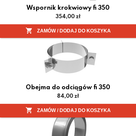
Wspornik krokwiowy fi 350
Cena
354,00 zł

ZAMÓW / DODAJ DO KOSZYKA
Obejma do odciągów fi 350
Cena
84,00 zł

ZAMÓW / DODAJ DO KOSZYKA