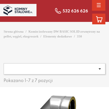
☰
532 626 626
Strona główna
Komin izolowany DW BASIC SOLID zewnętrzny na
pellet, węgiel, ekogroszek
Elementy dodatkowe
350

Pokazano 1-7 z 7 pozycji