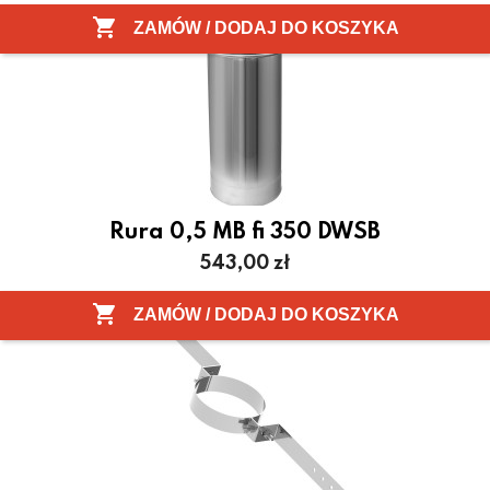

ZAMÓW / DODAJ DO KOSZYKA
Rura 0,5 MB fi 350 DWSB
Cena
543,00 zł

ZAMÓW / DODAJ DO KOSZYKA