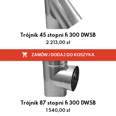
Trójnik 45 stopni fi 300 DWSB
Cena
2 213,00 zł

ZAMÓW / DODAJ DO KOSZYKA
Trójnik 87 stopni fi 300 DWSB
Cena
1 540,00 zł