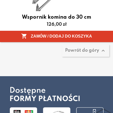
Wspornik komina do 30 cm
Cena
126,00 zł
Pokazano 1-11 z 11 pozycji

ZAMÓW / DODAJ DO KOSZYKA

Powrót do góry