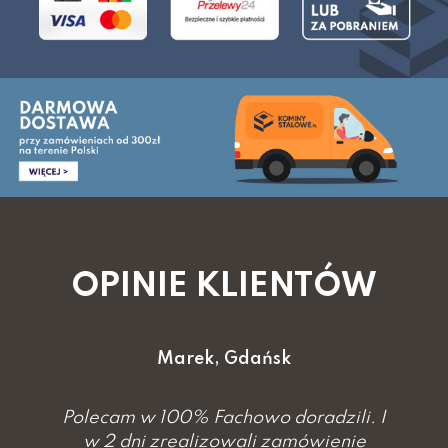
OPINIE KLIENTÓW
Marek, Gdańsk
ecam w 100% Fachowo doradzili. I
Poleca
 2 dni zrealizowali zamówienie
w 2 