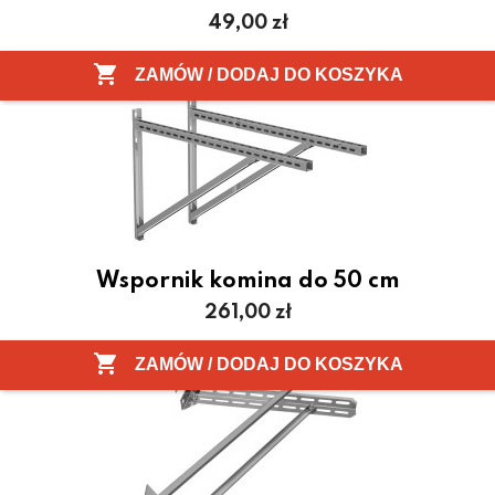
Cena
49,00 zł

ZAMÓW / DODAJ DO KOSZYKA
Wspornik komina do 50 cm
Cena
261,00 zł

ZAMÓW / DODAJ DO KOSZYKA