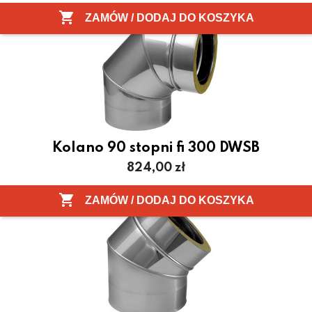

ZAMÓW / DODAJ DO KOSZYKA
Kolano 90 stopni fi 300 DWSB
Cena
824,00 zł

ZAMÓW / DODAJ DO KOSZYKA