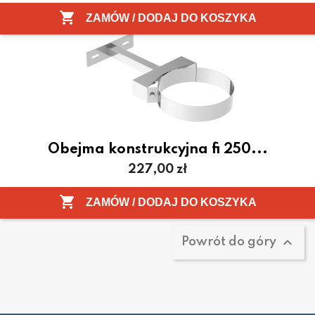

ZAMÓW / DODAJ DO KOSZYKA
Obejma konstrukcyjna fi 250...
Cena
227,00 zł
Pokazano 1-3 z 3 pozycji

ZAMÓW / DODAJ DO KOSZYKA

Powrót do góry