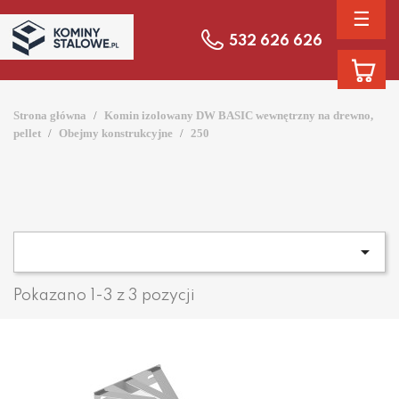
☰
532 626 626
Strona główna
Komin izolowany DW BASIC wewnętrzny na drewno,
pellet
Obejmy konstrukcyjne
250

Pokazano 1-3 z 3 pozycji