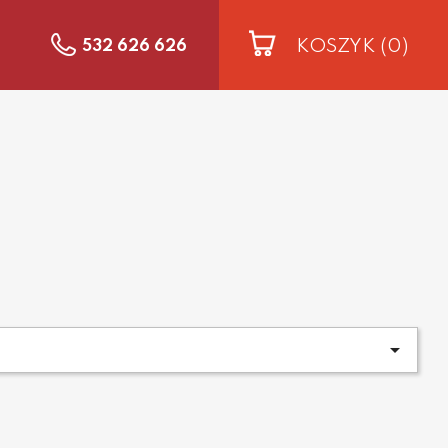
KOSZYK
(0)
532 626 626
