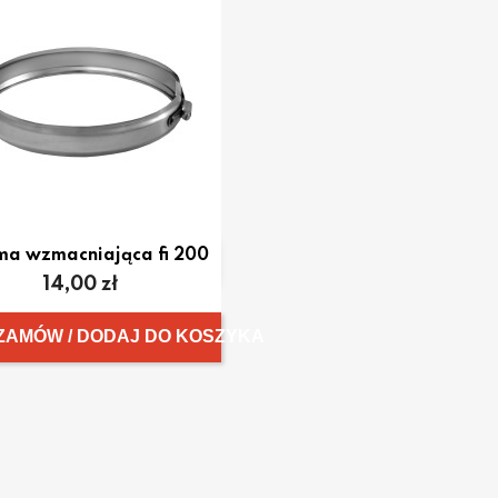
ma wzmacniająca fi 200

Szybki podgląd
Cena
14,00 zł
ZAMÓW / DODAJ DO KOSZYKA