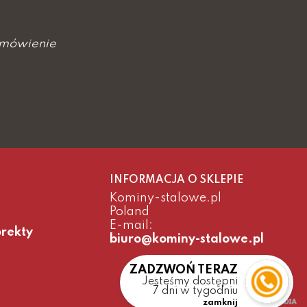
amówienie
INFORMACJA O SKLEPIE
Kominy-stalowe.pl
Poland
E-mail:
orekty
biuro@kominy-stalowe.pl
ZADZWOŃ TERAZ
Jesteśmy dostępni
7 dni w tygodniu
zamknij