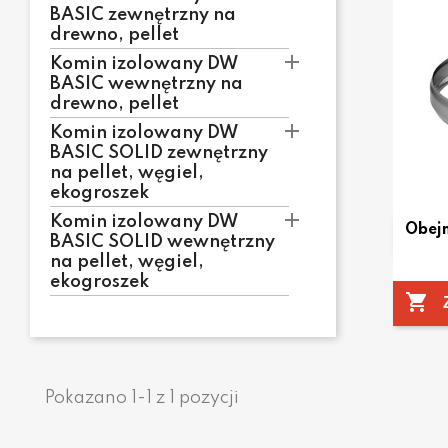
BASIC zewnętrzny na
drewno, pellet

Komin izolowany DW
BASIC wewnętrzny na
drewno, pellet

Komin izolowany DW
BASIC SOLID zewnętrzny
na pellet, węgiel,
ekogroszek

Komin izolowany DW
Obej
BASIC SOLID wewnętrzny
na pellet, węgiel,
ekogroszek

Pokazano 1-1 z 1 pozycji