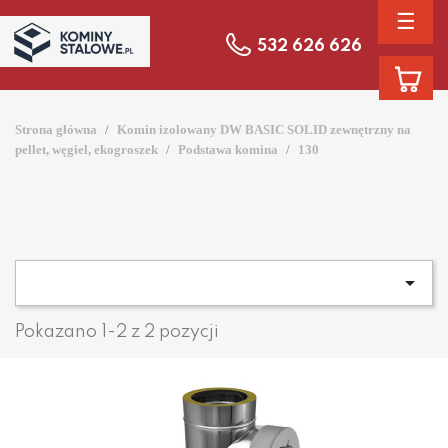
☰
532 626 626
Strona główna
Komin izolowany DW BASIC SOLID zewnętrzny na
pellet, węgiel, ekogroszek
Podstawa komina
130

Pokazano 1-2 z 2 pozycji