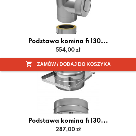
Podstawa komina fi 130...
Cena
554,00 zł

ZAMÓW / DODAJ DO KOSZYKA
Podstawa komina fi 130...
Cena
287,00 zł