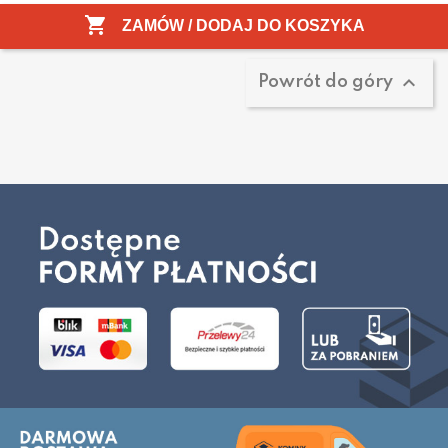
Pokazano 1-2 z 2 pozycji

ZAMÓW / DODAJ DO KOSZYKA

Powrót do góry