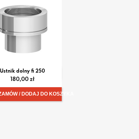
Ustnik dolny fi 250

Szybki podgląd
Cena
180,00 zł
ZAMÓW / DODAJ DO KOSZYKA