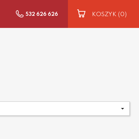
KOSZYK
(0)
532 626 626
