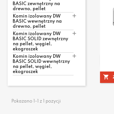
BASIC zewnętrzny na
drewno, pellet

Komin izolowany DW
BASIC wewnętrzny na
drewno, pellet

Komin izolowany DW
BASIC SOLID zewnętrzny
na pellet, węgiel,
ekogroszek

Komin izolowany DW
BASIC SOLID wewnętrzny
na pellet, węgiel,
ekogroszek

Pokazano 1-1 z 1 pozycji