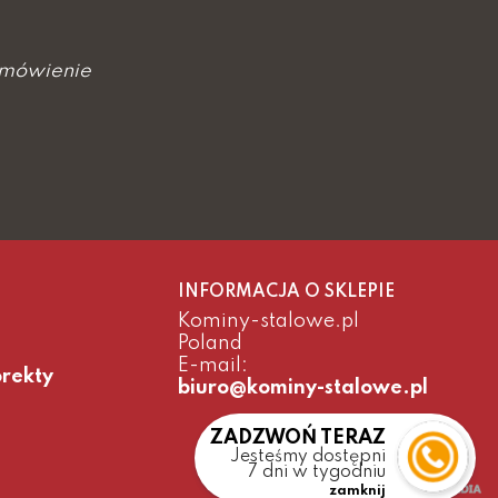
amówienie
INFORMACJA O SKLEPIE
Kominy-stalowe.pl
Poland
E-mail:
orekty
biuro@kominy-stalowe.pl
ZADZWOŃ TERAZ
Jesteśmy dostępni
7 dni w tygodniu
zamknij