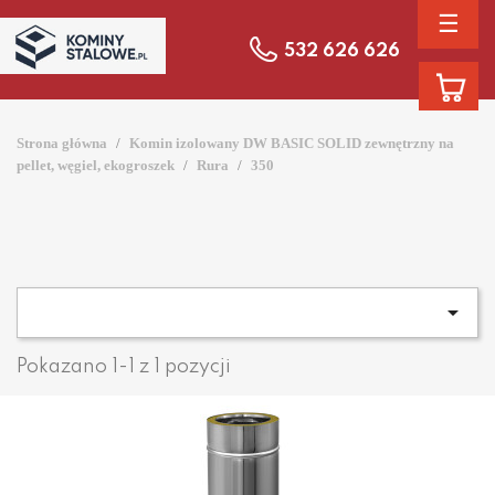
☰
532 626 626
Strona główna
Komin izolowany DW BASIC SOLID zewnętrzny na
pellet, węgiel, ekogroszek
Rura
350

Pokazano 1-1 z 1 pozycji