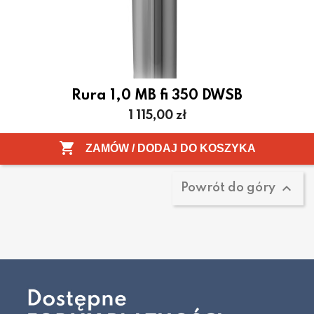
Rura 1,0 MB fi 350 DWSB
Cena
1 115,00 zł
Pokazano 1-1 z 1 pozycji

ZAMÓW / DODAJ DO KOSZYKA

Powrót do góry