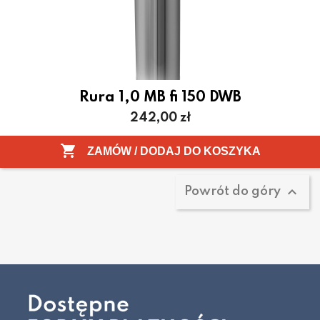
Rura 1,0 MB fi 150 DWB
Cena
242,00 zł
Pokazano 1-1 z 1 pozycji

ZAMÓW / DODAJ DO KOSZYKA

Powrót do góry