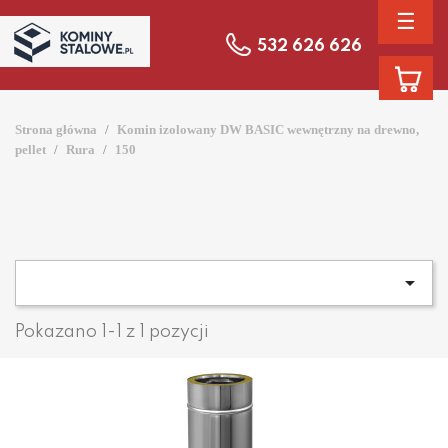
☰
532 626 626
Strona główna
Komin izolowany DW BASIC wewnętrzny na drewno,
pellet
Rura
150

Pokazano 1-1 z 1 pozycji