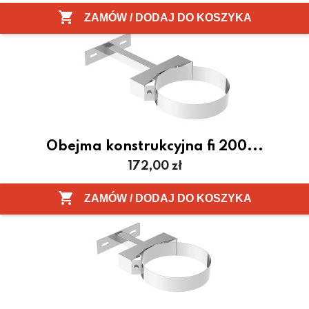

ZAMÓW / DODAJ DO KOSZYKA
Obejma konstrukcyjna fi 200...
Cena
172,00 zł

ZAMÓW / DODAJ DO KOSZYKA