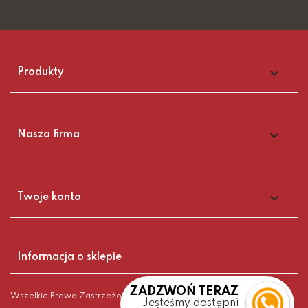

Produkty

Nasza firma

Twoje konto
Informacja o sklepie
ZADZWOŃ TERAZ
Wszelkie Prawa Zastrzeżone kominy-stalowe.pl 2021
Jesteśmy dostępni