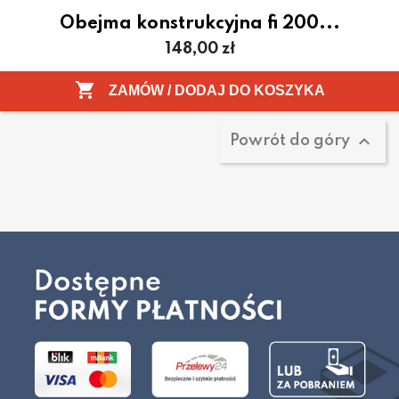
Obejma konstrukcyjna fi 200...
Cena
148,00 zł
Pokazano 1-4 z 4 pozycji

ZAMÓW / DODAJ DO KOSZYKA

Powrót do góry