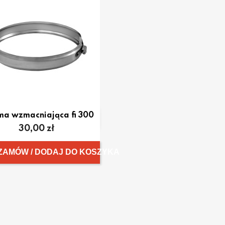
ma wzmacniająca fi 300

Szybki podgląd
Cena
30,00 zł
ZAMÓW / DODAJ DO KOSZYKA