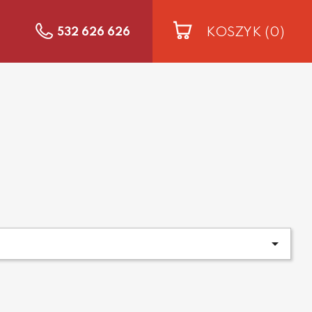
KOSZYK
(0)
532 626 626
