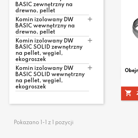
BASIC zewnętrzny na
drewno, pellet

Komin izolowany DW
BASIC wewnętrzny na
drewno, pellet

Komin izolowany DW
BASIC SOLID zewnętrzny
na pellet, węgiel,
ekogroszek

Komin izolowany DW
Obej
BASIC SOLID wewnętrzny
na pellet, węgiel,
ekogroszek

Pokazano 1-1 z 1 pozycji