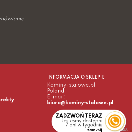
mówienie
INFORMACJA O SKLEPIE
Kominy-stalowe.pl
Poland
E-mail:
orekty
biuro@kominy-stalowe.pl
ZADZWOŃ TERAZ
Jesteśmy dostępni
7 dni w tygodniu
zamknij