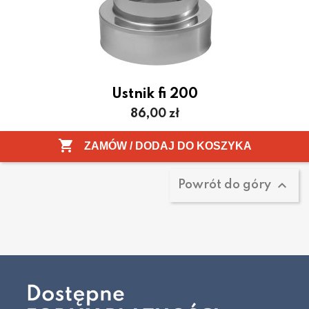
Ustnik fi 200
Cena
86,00 zł
Pokazano 1-1 z 1 pozycji

ZAMÓW / DODAJ DO KOSZYKA

Powrót do góry