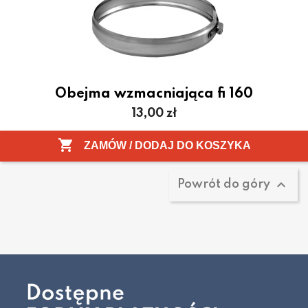
Obejma wzmacniająca fi 160
Cena
13,00 zł
Pokazano 1-1 z 1 pozycji

ZAMÓW / DODAJ DO KOSZYKA

Powrót do góry