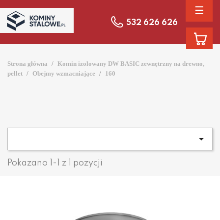
☰
532 626 626
Strona główna
Komin izolowany DW BASIC zewnętrzny na drewno,
pellet
Obejmy wzmacniające
160

Pokazano 1-1 z 1 pozycji