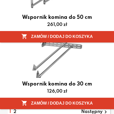
Wspornik komina do 50 cm
Cena
261,00 zł

ZAMÓW / DODAJ DO KOSZYKA
Wspornik komina do 30 cm
Cena
126,00 zł
Pokazano 1-12 z 13 pozycji

ZAMÓW / DODAJ DO KOSZYKA
1

2
Następny