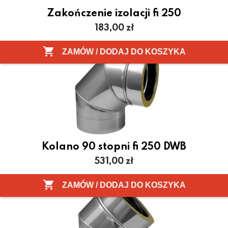
Zakończenie izolacji fi 250
Cena
183,00 zł

ZAMÓW / DODAJ DO KOSZYKA
Kolano 90 stopni fi 250 DWB
Cena
531,00 zł

ZAMÓW / DODAJ DO KOSZYKA