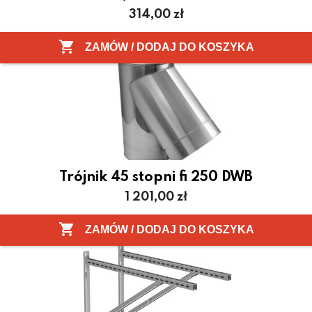
Cena
314,00 zł

ZAMÓW / DODAJ DO KOSZYKA
Trójnik 45 stopni fi 250 DWB
Cena
1 201,00 zł

ZAMÓW / DODAJ DO KOSZYKA