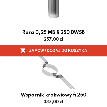
Rura 0,25 MB fi 250 DWSB
Cena
257,00 zł

ZAMÓW / DODAJ DO KOSZYKA
Wspornik krokwiowy fi 250
Cena
337,00 zł