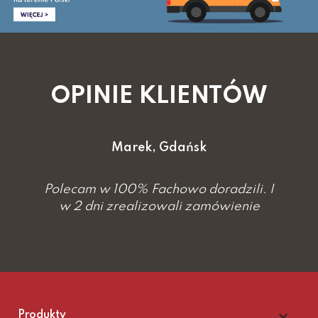
OPINIE KLIENTÓW
Marek, Gdańsk
 w 100% Fachowo doradzili. I
Polecam w 
ni zrealizowali zamówienie
w 2 dni 

Produkty