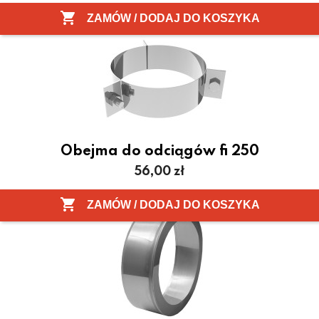

ZAMÓW / DODAJ DO KOSZYKA
Obejma do odciągów fi 250
Cena
56,00 zł

ZAMÓW / DODAJ DO KOSZYKA