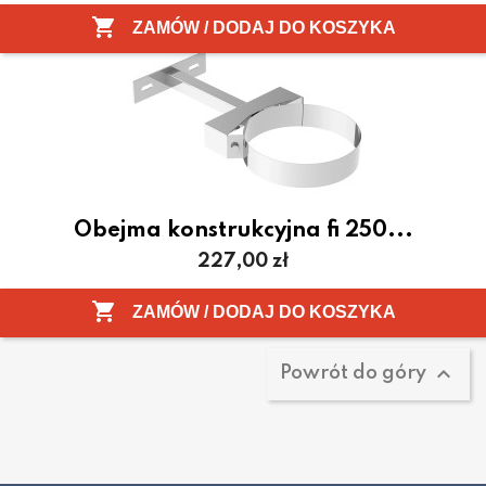

ZAMÓW / DODAJ DO KOSZYKA
Obejma konstrukcyjna fi 250...
Cena
227,00 zł
Pokazano 1-3 z 3 pozycji

ZAMÓW / DODAJ DO KOSZYKA

Powrót do góry