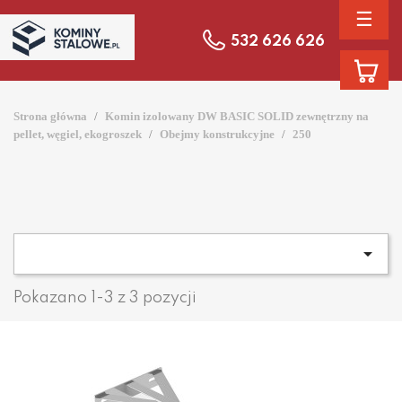
☰
532 626 626
Strona główna
Komin izolowany DW BASIC SOLID zewnętrzny na
pellet, węgiel, ekogroszek
Obejmy konstrukcyjne
250

Pokazano 1-3 z 3 pozycji