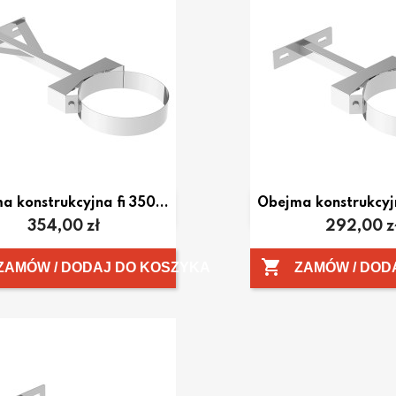
a konstrukcyjna fi 350...
Obejma konstrukcyjn


Szybki podgląd
Szybki po
Cena
Cena
354,00 zł
292,00 z

ZAMÓW / DODAJ DO KOSZYKA
ZAMÓW / DOD