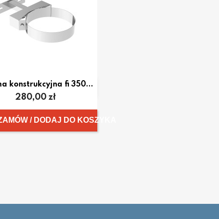
a konstrukcyjna fi 350...

Szybki podgląd
Cena
280,00 zł
ZAMÓW / DODAJ DO KOSZYKA