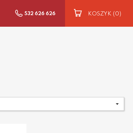
KOSZYK
(0)
532 626 626
