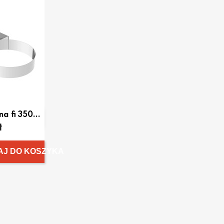
a fi 350...
dgląd
ł
AJ DO KOSZYKA