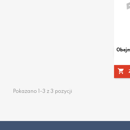
Obejm

Pokazano 1-3 z 3 pozycji