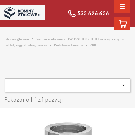
☰
532 626 626
Strona główna
Komin izolowany DW BASIC SOLID wewnętrzny na
pellet, węgiel, ekogroszek
Podstawa komina
200

Pokazano 1-1 z 1 pozycji