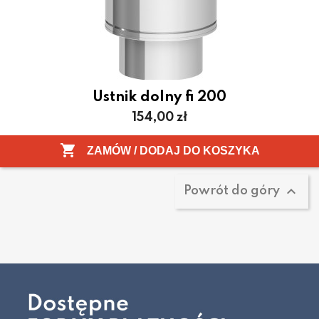
Ustnik dolny fi 200
Cena
154,00 zł
Pokazano 1-1 z 1 pozycji

ZAMÓW / DODAJ DO KOSZYKA

Powrót do góry